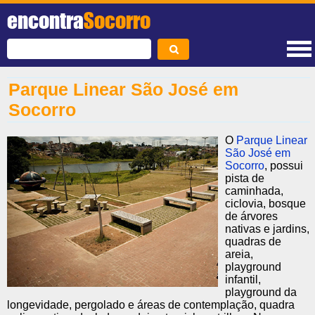
encontra
Socorro
Parque Linear São José em
Socorro
O
Parque Linear
São José em
Socorro
, possui
pista de
caminhada,
ciclovia, bosque
de árvores
nativas e jardins,
quadras de
areia,
playground
infantil,
playground da
longevidade, pergolado e áreas de contemplação, quadra