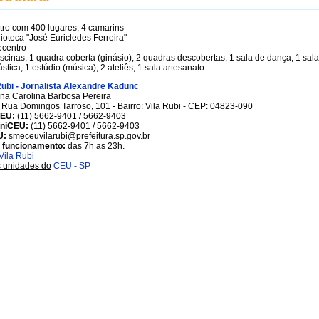
tro com 400 lugares, 4 camarins
lioteca "José Euricledes Ferreira"
ecentro
iscinas, 1 quadra coberta (ginásio), 2 quadras descobertas, 1 sala de dança, 1 sal
ástica, 1 estúdio (música), 2 ateliês, 1 sala artesanato
ubi - Jornalista Alexandre Kadunc
na Carolina Barbosa Pereira
Rua Domingos Tarroso, 101 - Bairro: Vila Rubi - CEP: 04823-090
CEU:
(11) 5662-9401 / 5662-9403
UniCEU:
(11) 5662-9401 / 5662-9403
U:
smeceuvilarubi@prefeitura.sp.gov.br
e funcionamento:
das 7h as 23h.
ila Rubi
s unidades do
CEU - SP