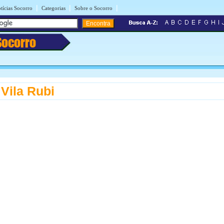
|
|
|
tícias Socorro
Categorias
Sobre o Socorro
Socorro
Vila Rubi