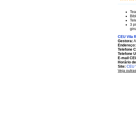
Tea
Bib
Tel
3 p
gin
CEU Vila R
Gestora:
A
Endereço:
Telefone 
Telefone 
E-mail CE
Horário d
Site:
CEU V
Veja outra