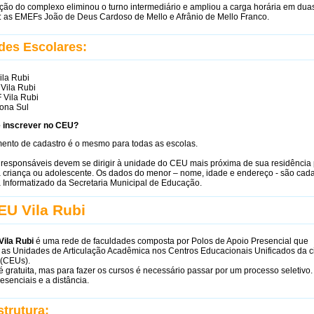
ção do complexo eliminou o turno intermediário e ampliou a carga horária em dua
: as EMEFs João de Deus Cardoso de Mello e Afrânio de Mello Franco.
des Escolares:
la Rubi
Vila Rubi
Vila Rubi
ona Sul
 inscrever no CEU?
ento de cadastro é o mesmo para todas as escolas.
 responsáveis devem se dirigir à unidade do CEU mais próxima de sua residência
a criança ou adolescente. Os dados do menor – nome, idade e endereço - são cad
 Informatizado da Secretaria Municipal de Educação.
EU Vila Rubi
ila Rubi
é uma rede de faculdades composta por Polos de Apoio Presencial que
 as Unidades de Articulação Acadêmica nos Centros Educacionais Unificados da 
 (CEUs).
 gratuita, mas para fazer os cursos é necessário passar por um processo seletivo.
esenciais e a distância.
strutura: