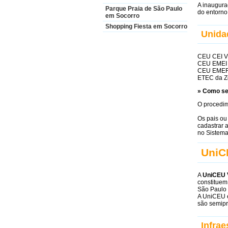
A inaugura
Parque Praia de São Paulo
do entorno
em Socorro
Shopping Fiesta em Socorro
Unida
CEU CEI Vi
CEU EMEI 
CEU EMEF 
ETEC da Z
» Como se
O procedim
Os pais ou
cadastrar 
no Sistema
UniC
A
UniCEU V
constituem
São Paulo
A UniCEU é
são semipr
Infrae