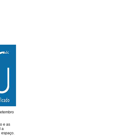
setembro
o e as
l a
o espaço.