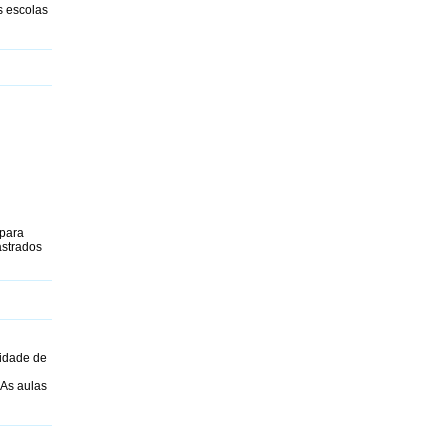
s escolas
 para
astrados
cidade de
 As aulas