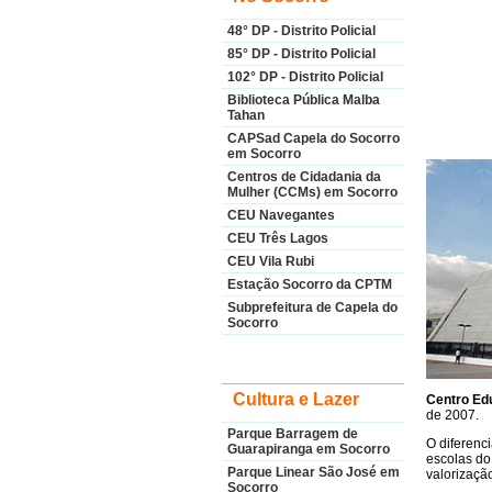
48° DP - Distrito Policial
85° DP - Distrito Policial
102° DP - Distrito Policial
Biblioteca Pública Malba
Tahan
CAPSad Capela do Socorro
em Socorro
Centros de Cidadania da
Mulher (CCMs) em Socorro
CEU Navegantes
CEU Três Lagos
CEU Vila Rubi
Estação Socorro da CPTM
Subprefeitura de Capela do
Socorro
Cultura e Lazer
Centro Edu
de 2007.
Parque Barragem de
O diferenc
Guarapiranga em Socorro
escolas do
Parque Linear São José em
valorizaçã
Socorro