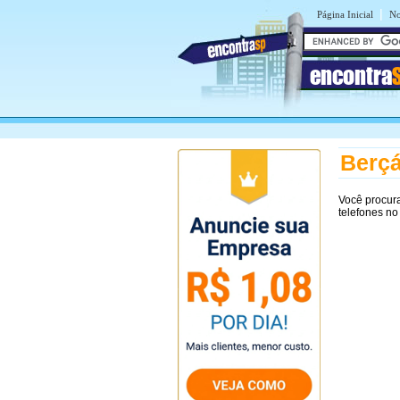
|
Página Inicial
No
encontra
Berçá
Você procur
telefones no